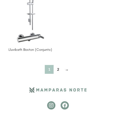
Lluvibath Boston (Conjunto)
1
2
→