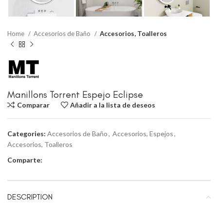
Home
Accesorios de Baño
Accesorios, Toalleros
Manillons Torrent Espejo Eclipse
Comparar
Añadir a la lista de deseos
Categories:
Accesorios de Baño
,
Accesorios, Espejos
,
Accesorios, Toalleros
Comparte:
DESCRIPTION