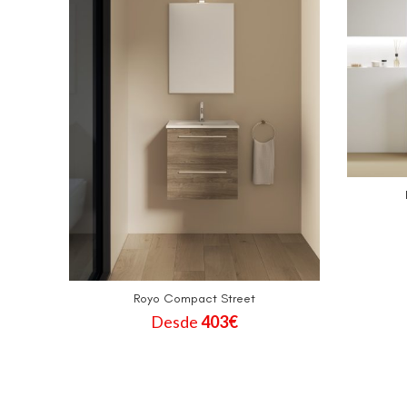
Royo Compact Street
Desde
403
€