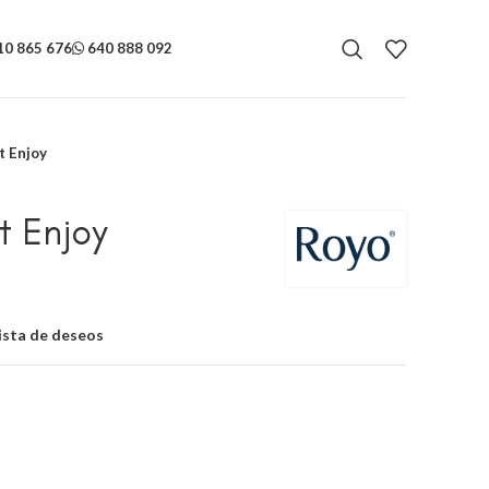
0 865 676
640 888 092
 Enjoy
 Enjoy
lista de deseos