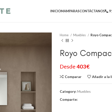
INICIO
MAMPARAS
CONTÁCTANOS
91
Home
Muebles
Royo Compact
Royo Compact
Desde
403
€
Comparar
Añadir a la 
Category:
Muebles
Comparte: