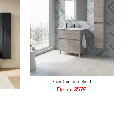
Royo Compact Band
Desde
357
€